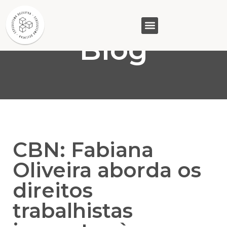
Blog
GASAM (PR)
MP&C (MG)
QUEM SOMOS
CBN: Fabiana
Oliveira aborda os
direitos
trabalhistas