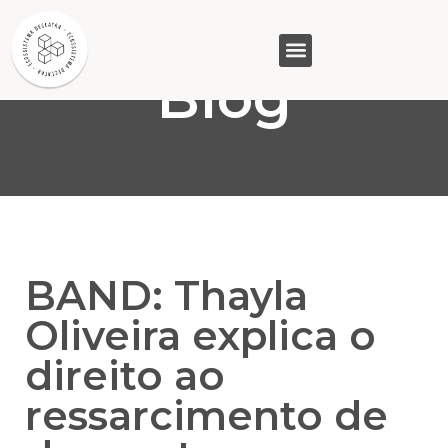
Blog
GASAM (PR)
MP&C (MG)
QUEM SOMOS
BAND: Thayla
Oliveira explica o
direito ao
ressarcimento de