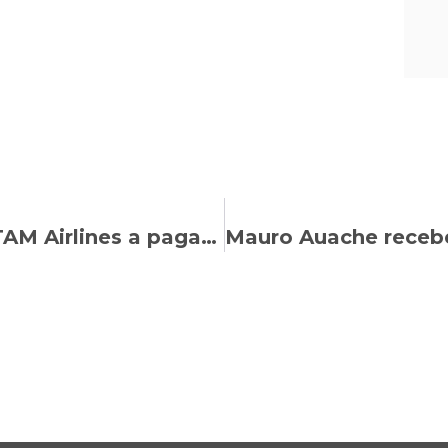
TRT da 10ª Região condena a LATAM Airlines a pagar pensão vitalícia e indenização por danos morais a trabalhador com doença ocupacional