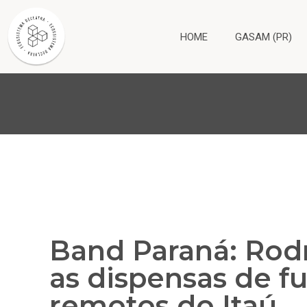
HOME
GASAM (PR)
Band Paraná: Rod
as dispensas de f
remotos do Itaú