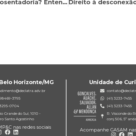
O INSS pode cancelar a minha aposentadoria? Entenda seus direitos!
Belo Horizonte/MG
Unidade de Curi
ndimento@declatra.adv.br
contato@declatr
) 98469-3795
(41) 3233-7455
) 3295-0704
(41) 3233-7455
io Grande do Sul, 1010 -
R. Visconde do R
rro Santo Agostinho
conj 506, 5º and
&C nas redes sociais
Acompanhe GASAM nas r