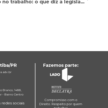
Direito à desconexão no trabalho: o que diz a legislação?
tiba/PR
Fazemos parte:
a.adv.br
io Branco, 1488,
ar - Bairro Centro
Compromisso com o
edes sociais
Direito. Respeito por quem