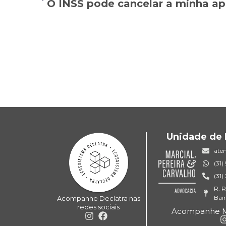
Unidade de 
ate
(31
(31
R. R
Bai
Acompanhe Declatra nas
redes sociais
Acompanhe MP