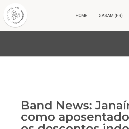
HOME
GASAM (PR)
Band News: Janaí
como aposentado
os descontos inde