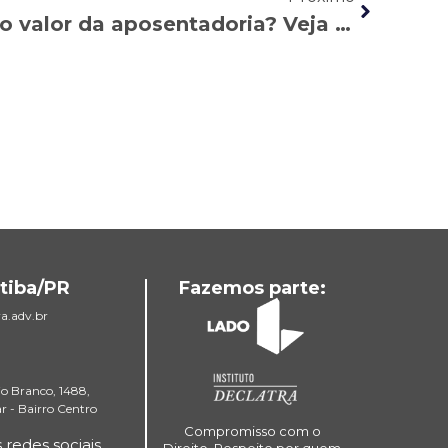
É possível aumentar o valor da aposentadoria? Veja quando o segurado ´pode pedir revisão ou adicionais ao INSS
tiba/PR
Fazemos parte:
a.adv.br
io Branco, 1488,
ar - Bairro Centro
Compromisso com o
edes sociais