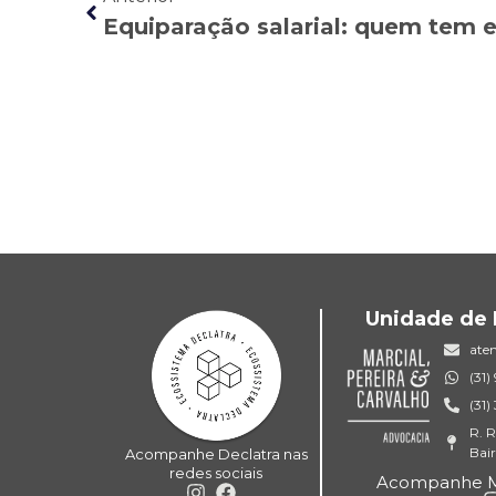
Equiparação salarial: quem tem e
Unidade de 
ate
(31
(31
R. R
Bai
Acompanhe Declatra nas
redes sociais
Acompanhe MP