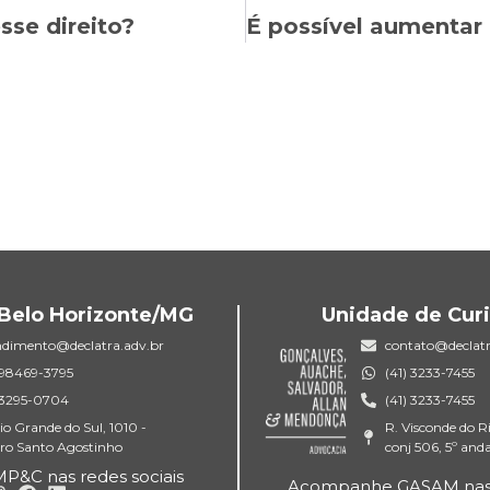
sse direito?
Belo Horizonte/MG
Unidade de Curi
ndimento@declatra.adv.br
contato@declatr
) 98469-3795
(41) 3233-7455
) 3295-0704
(41) 3233-7455
io Grande do Sul, 1010 -
R. Visconde do R
rro Santo Agostinho
conj 506, 5º and
&C nas redes sociais
Acompanhe GASAM nas r