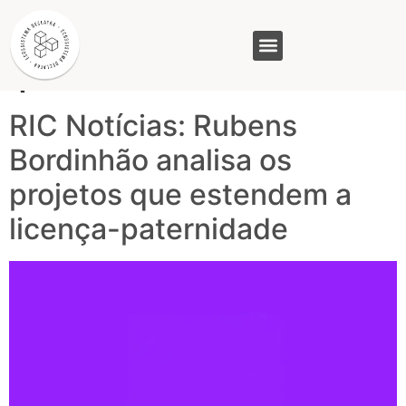
Tag:
licença
paternidade
GASAM (PR)
MP&C (MG)
QUEM SOMOS
RIC Notícias: Rubens
Bordinhão analisa os
projetos que estendem a
licença-paternidade