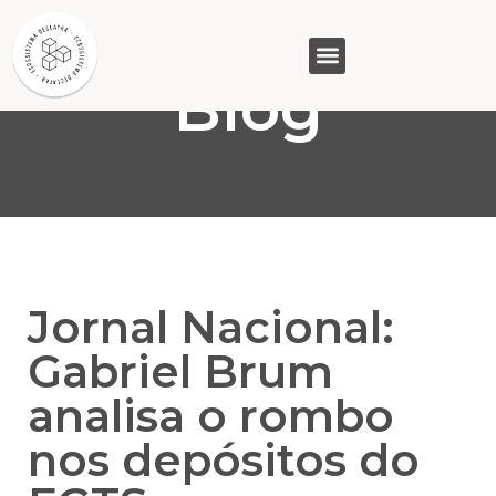
Blog
GASAM (PR)
MP&C (MG)
QUEM SOMOS
Jornal Nacional:
Gabriel Brum
analisa o rombo
nos depósitos do