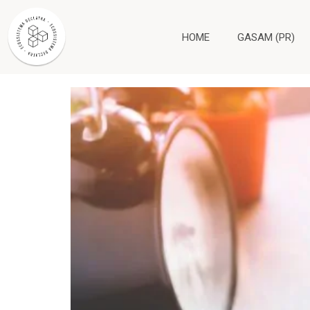
Autor:
declatra
HOME
GASAM (PR)
Adiantamento salarial: