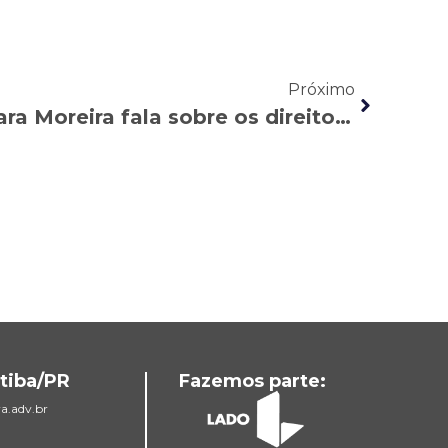
Próximo
Paraná Turismo: Lenara Moreira fala sobre os direitos dos contratos temporários de trabalho
tiba/PR
Fazemos parte:
a.adv.br