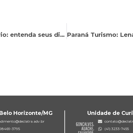
Trabalho intermitente e temporário: entenda seus direitos nas contratações de fim de ano
Belo Horizonte/MG
Unidade de Curi
ndimento@declatra.adv.br
contato@declatr
) 98469-3795
(41) 3233-7455