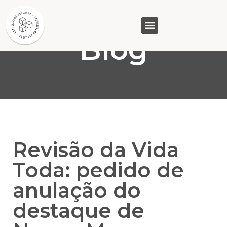
Blog
GASAM (PR)
MP&C (MG)
QUEM SOMOS
Revisão da Vida
Toda: pedido de
anulação do
destaque de