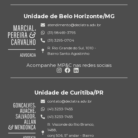
Unidade de Belo Horizonte/MG
atendimento@declatra.adv.br
(31) 98469-3795
(31) 3295-0704
R. Rio Grande do Sul, 1010 -
Bairro Santo Agostinho
Acompanhe MP&C nas redes sociais
Unidade de Curitiba/PR
contato@declatra.adv.br
(41) 3233-7455
(41) 3233-7455
R. Visconde do Rio Branco,
1488,
conj 506, 5º andar - Bairro