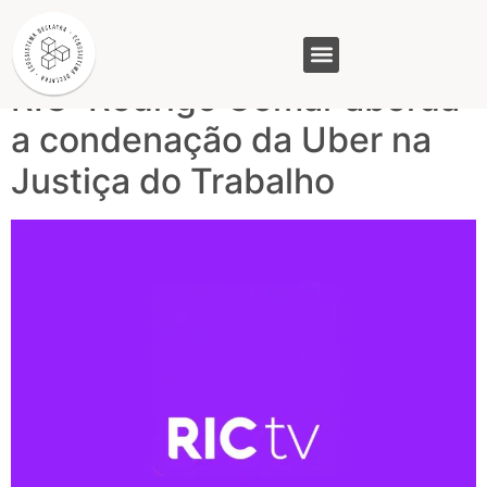
Tag:
uber
RIC: Rodrigo Comar aborda
GASAM (PR)
MP&C (MG)
QUEM SOMOS
a condenação da Uber na
Justiça do Trabalho