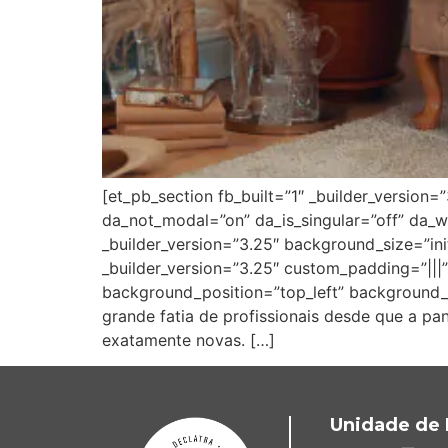
[et_pb_section fb_built=”1″ _builder_version=
da_not_modal=”on” da_is_singular=”off” da_w
_builder_version=”3.25″ background_size=”in
_builder_version=”3.25″ custom_padding=”|||”
background_position=”top_left” background_
grande fatia de profissionais desde que a p
exatamente novas. […]
Unidade de 