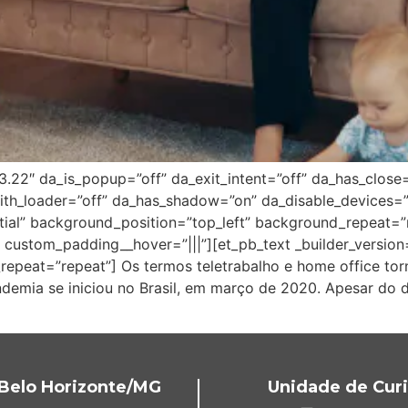
”3.22″ da_is_popup=”off” da_exit_intent=”off” da_has_close
ith_loader=”off” da_has_shadow=”on” da_disable_devices=”o
itial” background_position=”top_left” background_repeat=
 custom_padding__hover=”|||”][et_pb_text _builder_version=
repeat=”repeat”] Os termos teletrabalho e home office to
andemia se iniciou no Brasil, em março de 2020. Apesar do
Belo Horizonte/MG
Unidade de Curi