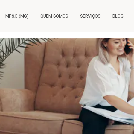
moto
MP&C (MG)
QUEM SOMOS
SERVIÇOS
BLOG
tre teletrabalho e home office