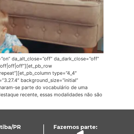
=”on” da_alt_close=”off” da_dark_close=”off”
ff|off|off”][et_pb_row
”repeat”][et_pb_column type=”4_4″
”3.27.4″ background_size=”initial”
rnaram-se parte do vocabulário de uma
 destaque recente, essas modalidades não são
tiba/PR
Fazemos parte: