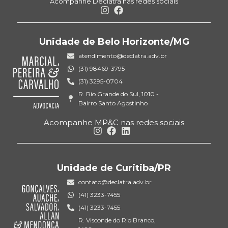
Acompanhe Declatra nas redes sociais
Unidade de Belo Horizonte/MG
atendimento@declatra.adv.br
(31) 98469-3795
(31) 3295-0704
R. Rio Grande do Sul, 1010 -
Bairro Santo Agostinho
Acompanhe MP&C nas redes sociais
Unidade de Curitiba/PR
contato@declatra.adv.br
(41) 3233-7455
(41) 3233-7455
R. Visconde do Rio Branco,