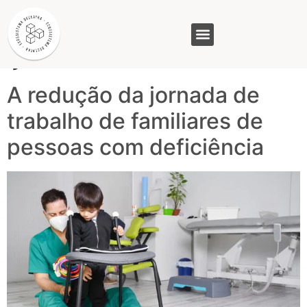
Tag:
Redução da
jornada
GASAM (PR)
MP&C (MG)
QUEM SOMOS
A redução da jornada de
trabalho de familiares de
pessoas com deficiência