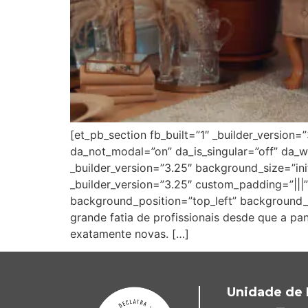
[et_pb_section fb_built=”1″ _builder_version=
da_not_modal=”on” da_is_singular=”off” da_w
_builder_version=”3.25″ background_size=”in
_builder_version=”3.25″ custom_padding=”|||”
background_position=”top_left” background_
grande fatia de profissionais desde que a p
exatamente novas. […]
Unidade de 