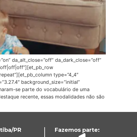
=”on” da_alt_close=”off” da_dark_close=”off”
ff|off|off”][et_pb_row
”repeat”][et_pb_column type=”4_4″
”3.27.4″ background_size=”initial”
rnaram-se parte do vocabulário de uma
 destaque recente, essas modalidades não são
tiba/PR
Fazemos parte: