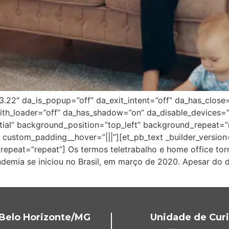
”3.22″ da_is_popup=”off” da_exit_intent=”off” da_has_close
ith_loader=”off” da_has_shadow=”on” da_disable_devices=”o
itial” background_position=”top_left” background_repeat=
 custom_padding__hover=”|||”][et_pb_text _builder_version=
repeat=”repeat”] Os termos teletrabalho e home office to
andemia se iniciou no Brasil, em março de 2020. Apesar do
Belo Horizonte/MG
Unidade de Curi