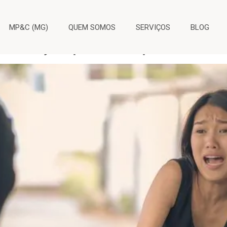
por transporte de valor
MP&C (MG)
QUEM SOMOS
SERVIÇOS
BLOG
enização por transporte de v