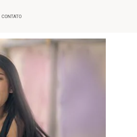
es
CONTATO
alores?