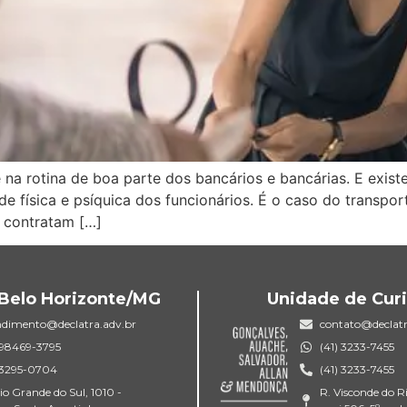
na rotina de boa parte dos bancários e bancárias. E exis
de física e psíquica dos funcionários. É o caso do transpor
 contratam […]
Belo Horizonte/MG
Unidade de Curi
ndimento@declatra.adv.br
contato@declatr
) 98469-3795
(41) 3233-7455
) 3295-0704
(41) 3233-7455
io Grande do Sul, 1010 -
R. Visconde do R