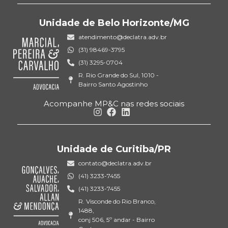
Unidade de Belo Horizonte/MG
atendimento@declatra.adv.br
(31) 98469-3795
(31) 3295-0704
R. Rio Grande do Sul, 1010 -
Bairro Santo Agostinho
Acompanhe MP&C nas redes sociais
Unidade de Curitiba/PR
contato@declatra.adv.br
(41) 3233-7455
(41) 3233-7455
R. Visconde do Rio Branco,
1488,
conj 506, 5º andar - Bairro