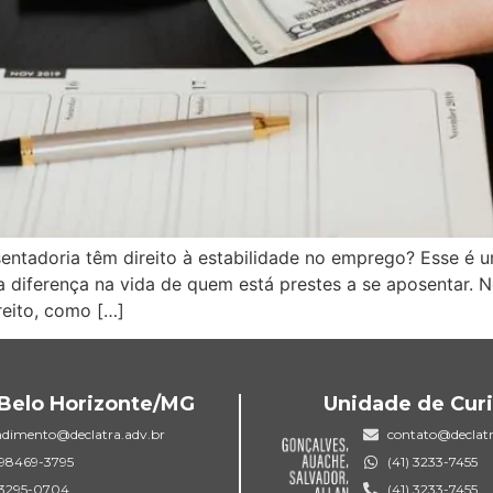
ntadoria têm direito à estabilidade no emprego? Esse é u
a diferença na vida de quem está prestes a se aposentar. N
reito, como […]
Belo Horizonte/MG
Unidade de Curi
ndimento@declatra.adv.br
contato@declatr
) 98469-3795
(41) 3233-7455
) 3295-0704
(41) 3233-7455