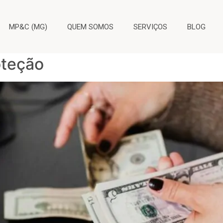
 dos bancários
MP&C (MG)
QUEM SOMOS
SERVIÇOS
BLOG
ntadoria dos bancários: enten
oteção