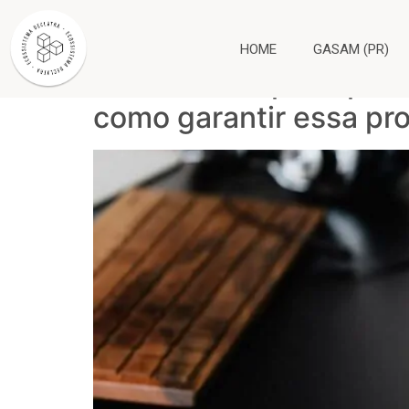
Tag:
estabilidade
HOME
GASAM (PR)
Estabilidade pré-apose
como garantir essa pr