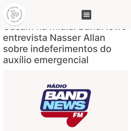
Tag:
Dataprev
Gasam na Mídia: BandNews
GASAM (PR)
MP&C (MG)
QUEM SOMOS
entrevista Nasser Allan
sobre indeferimentos do
auxílio emergencial