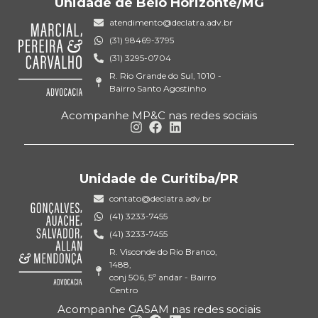
Unidade de Belo Horizonte/MG
atendimento@declatra.adv.br
(31) 98469-3795
(31) 3295-0704
R. Rio Grande do Sul, 1010 -
Bairro Santo Agostinho
Acompanhe MP&C nas redes sociais
Unidade de Curitiba/PR
contato@declatra.adv.br
(41) 3233-7455
(41) 3233-7455
R. Visconde do Rio Branco,
1488,
conj 506, 5º andar - Bairro
Centro
Acompanhe GASAM nas redes sociais