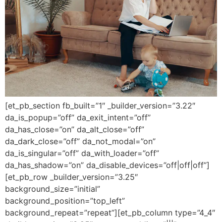
[et_pb_section fb_built=”1″ _builder_version=”3.22″
da_is_popup=”off” da_exit_intent=”off”
da_has_close=”on” da_alt_close=”off”
da_dark_close=”off” da_not_modal=”on”
da_is_singular=”off” da_with_loader=”off”
da_has_shadow=”on” da_disable_devices=”off|off|off”]
[et_pb_row _builder_version=”3.25″
background_size=”initial”
background_position=”top_left”
background_repeat=”repeat”][et_pb_column type=”4_4″