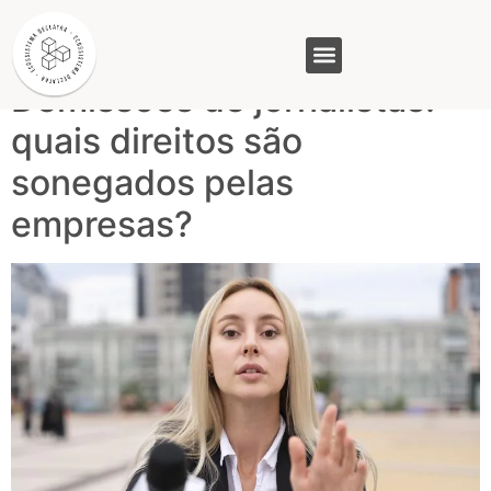
Tag:
Comunicação
Demissões de jornalistas:
GASAM (PR)
MP&C (MG)
QUEM SOMOS
quais direitos são
sonegados pelas
empresas?