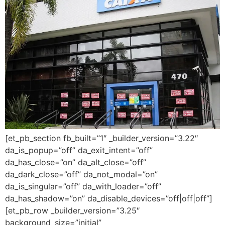
[et_pb_section fb_built=”1″ _builder_version=”3.22″
da_is_popup=”off” da_exit_intent=”off”
da_has_close=”on” da_alt_close=”off”
da_dark_close=”off” da_not_modal=”on”
da_is_singular=”off” da_with_loader=”off”
da_has_shadow=”on” da_disable_devices=”off|off|off”]
[et_pb_row _builder_version=”3.25″
background_size=”initial”