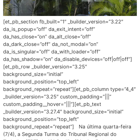
[et_pb_section fb_built=”1″ _builder_version=”3.22″
da_is_popup=”off” da_exit_intent=”off”
da_has_close=”on” da_alt_close=”off”
da_dark_close=”off” da_not_modal=”on”
da_is_singular=”off” da_with_loader=”off”
da_has_shadow=”on” da_disable_devices=”off|off|off”]
[et_pb_row _builder_version=”3.25″
background_size=”initial”
background_position=”top_left”
background_repeat=”repeat”][et_pb_column type=”4_4″
_builder_version=”3.25″ custom_padding=”|||”
custom_padding__hover=”|||”][et_pb_text
_builder_version=”3.27.4″ background_size=”initial”
background_position=”top_left”
background_repeat=”repeat”] Na última quarta-feira
(7/4), a Segunda Turma do Tribunal Regional do