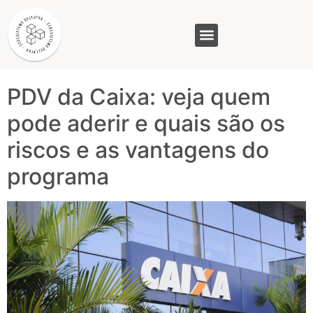
Tag:
Caixa
Econômica Federal
GASAM (PR)
MP&C (MG)
QUEM SOMOS
PDV da Caixa: veja quem
pode aderir e quais são os
riscos e as vantagens do
programa