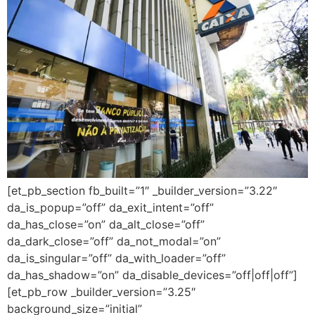
[et_pb_section fb_built=”1″ _builder_version=”3.22″
da_is_popup=”off” da_exit_intent=”off”
da_has_close=”on” da_alt_close=”off”
da_dark_close=”off” da_not_modal=”on”
da_is_singular=”off” da_with_loader=”off”
da_has_shadow=”on” da_disable_devices=”off|off|off”]
[et_pb_row _builder_version=”3.25″
background_size=”initial”