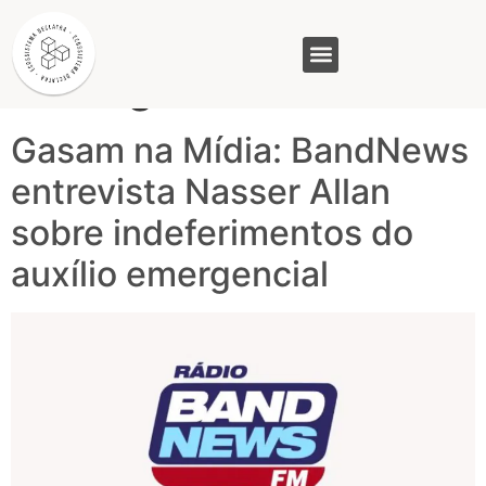
Tag:
Auxílio
emergencial
GASAM (PR)
MP&C (MG)
QUEM SOMOS
Gasam na Mídia: BandNews
entrevista Nasser Allan
sobre indeferimentos do
auxílio emergencial