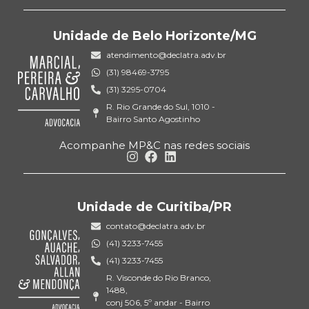
Unidade de Belo Horizonte/MG
atendimento@declatra.adv.br
(31) 98469-3795
(31) 3295-0704
R. Rio Grande do Sul, 1010 -
Bairro Santo Agostinho
Acompanhe MP&C nas redes sociais
Unidade de Curitiba/PR
contato@declatra.adv.br
(41) 3233-7455
(41) 3233-7455
R. Visconde do Rio Branco,
1488,
conj 506, 5º andar - Bairro