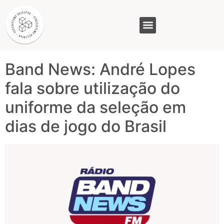
Tag:
uniforme no
trabalho
GASAM (PR)
MP&C (MG)
QUEM SOMOS
Band News: André Lopes
fala sobre utilização do
uniforme da seleção em
dias de jogo do Brasil