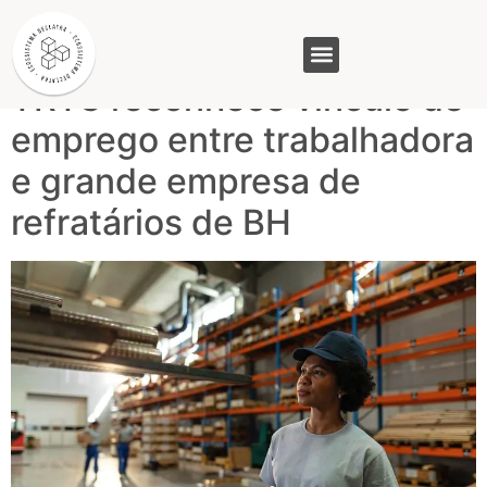
Tag:
TRT
TRT3 reconhece vínculo de
GASAM (PR)
MP&C (MG)
QUEM SOMOS
emprego entre trabalhadora
e grande empresa de
refratários de BH