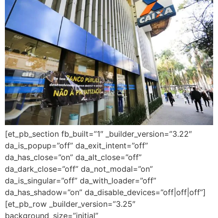
[et_pb_section fb_built=”1″ _builder_version=”3.22″
da_is_popup=”off” da_exit_intent=”off”
da_has_close=”on” da_alt_close=”off”
da_dark_close=”off” da_not_modal=”on”
da_is_singular=”off” da_with_loader=”off”
da_has_shadow=”on” da_disable_devices=”off|off|off”]
[et_pb_row _builder_version=”3.25″
background_size=”initial”