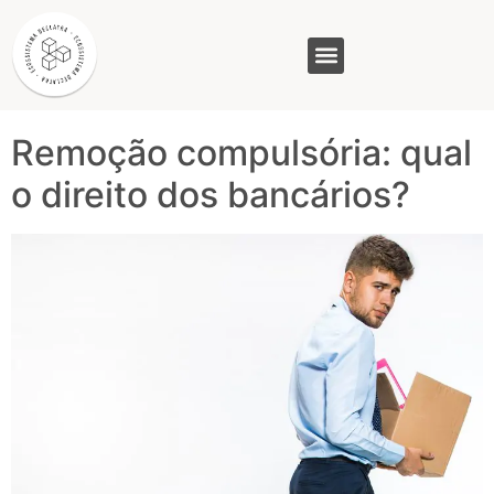
Tag:
Transferência
arbitrária
GASAM (PR)
MP&C (MG)
QUEM SOMOS
Remoção compulsória: qual
o direito dos bancários?