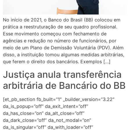
No início de 2021, o Banco do Brasil (BB) colocou em
prática a reestruturação de seu quadro profissional.
Esse movimento começou com fechamento de
agências e redução no número de funcionários, por
meio de um Plano de Demissão Voluntária (PDV). Além
disso, a instituição tomou algumas medidas arbitrárias,
que ferem o direito dos bancários. Exemplos […]
Justiça anula transferência
arbitrária de Bancário do BB
[et_pb_section fb_built=”1″ _builder_version=”3.22″
da_is_popup=”off” da_exit_intent=”off”
da_has_close=”on” da_alt_close=”off”
da_dark_close=”off” da_not_modal=”on”
da_is_singular=”off” da_with_loader=”off”