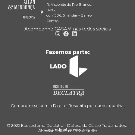
R. Visconde do Rio Branco,
1488,
conj 506, 5º andar - Bairro
Centro
Acompanhe GASAM nas redes sociais
Fazemos parte:
Compromisso com o Direito. Respeito por quem trabalha!
© 2025 Ecossistema Declatra – Defesa da Classe Trabalhadora.
Todos os direitos reservados.
Acessar Política e Privacidade