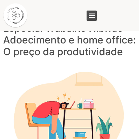
Tag:
Trabalho híbrido
Especial Trabalho Híbrido –
GASAM (PR)
MP&C (MG)
QUEM SOMOS
Adoecimento e home office:
O preço da produtividade