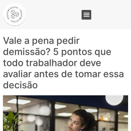
Tag:
pedido de
demissão
GASAM (PR)
MP&C (MG)
QUEM SOMOS
Vale a pena pedir
demissão? 5 pontos que
todo trabalhador deve
avaliar antes de tomar essa
decisão