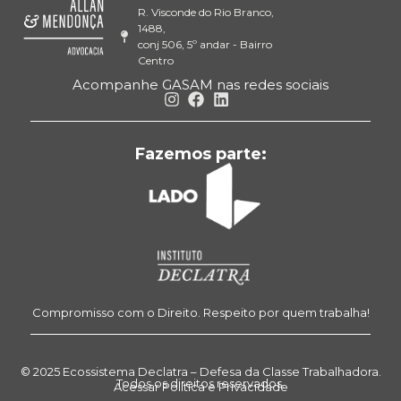
R. Visconde do Rio Branco,
1488,
conj 506, 5º andar - Bairro
Centro
Acompanhe GASAM nas redes sociais
Fazemos parte:
Compromisso com o Direito. Respeito por quem trabalha!
© 2025 Ecossistema Declatra – Defesa da Classe Trabalhadora.
Todos os direitos reservados.
Acessar Política e Privacidade