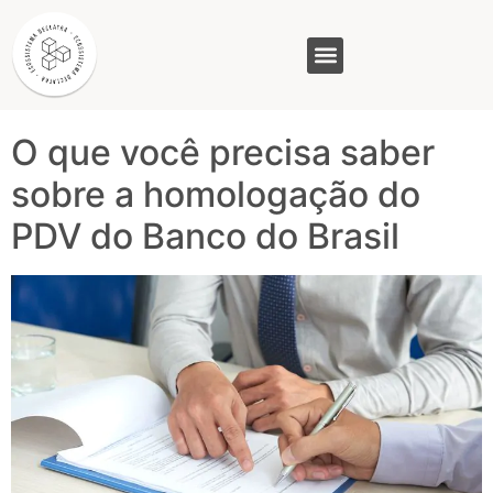
Tag:
homologação
PDV
GASAM (PR)
MP&C (MG)
QUEM SOMOS
O que você precisa saber
sobre a homologação do
PDV do Banco do Brasil