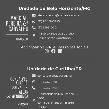
Unidade de Belo Horizonte/MG
atendimento@declatra.adv.br
(31) 98469-3795
(31) 3295-0704
R. Rio Grande do Sul, 1010 -
Bairro Santo Agostinho
Acompanhe MP&C nas redes sociais
Unidade de Curitiba/PR
contato@declatra.adv.br
(41) 3233-7455
(41) 3233-7455
R. Visconde do Rio Branco,
1488,
conj 506, 5º andar - Bairro
Centro