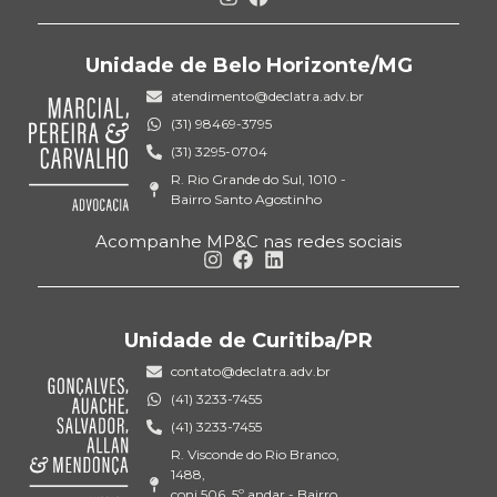
Unidade de Belo Horizonte/MG
atendimento@declatra.adv.br
(31) 98469-3795
(31) 3295-0704
R. Rio Grande do Sul, 1010 -
Bairro Santo Agostinho
Acompanhe MP&C nas redes sociais
Unidade de Curitiba/PR
contato@declatra.adv.br
(41) 3233-7455
(41) 3233-7455
R. Visconde do Rio Branco,
1488,
conj 506, 5º andar - Bairro