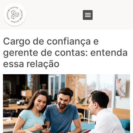
Tag:
Gerente de
Contas
GASAM (PR)
MP&C (MG)
QUEM SOMOS
Cargo de confiança e
gerente de contas: entenda
essa relação