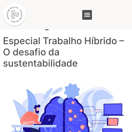
Tag:
Fabiana
Queiroga
GASAM (PR)
MP&C (MG)
QUEM SOMOS
Especial Trabalho Híbrido –
O desafio da
sustentabilidade