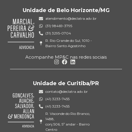
Unidade de Belo Horizonte/MG
atendimento@declatra.adv.br
(31) 98469-3795
(31) 3295-0704
R. Rio Grande do Sul, 1010 -
Bairro Santo Agostinho
Acompanhe MP&C nas redes sociais
Unidade de Curitiba/PR
contato@declatra.adv.br
(41) 3233-7455
(41) 3233-7455
R. Visconde do Rio Branco,
1488,
conj 506, 5º andar - Bairro
Centro