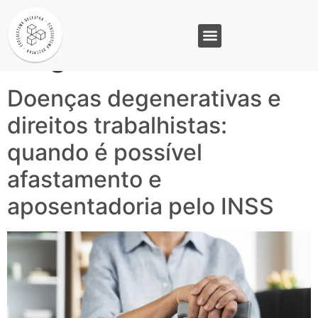
Tag:
doença
degenerativa
GASAM (PR)
MP&C (MG)
QUEM SOMOS
Doenças degenerativas e
direitos trabalhistas:
quando é possível
afastamento e
aposentadoria pelo INSS