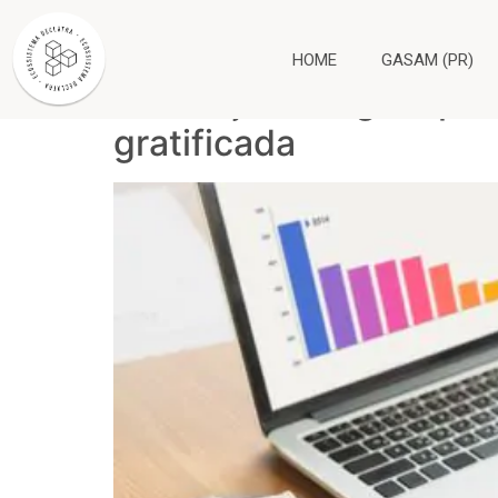
Tag:
descomissio
HOME
GASAM (PR)
Conheça as regras pa
gratificada