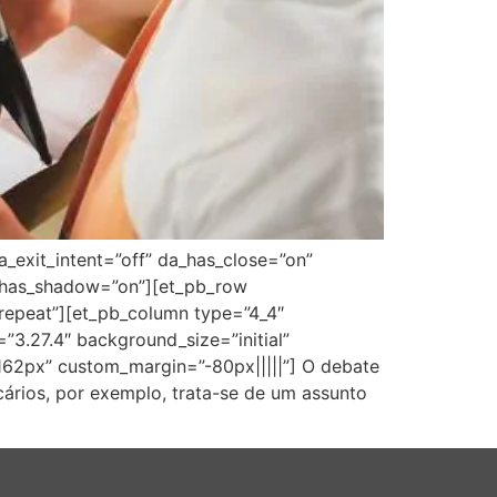
a_exit_intent=”off” da_has_close=”on”
da_has_shadow=”on”][et_pb_row
”repeat”][et_pb_column type=”4_4″
”3.27.4″ background_size=”initial”
162px” custom_margin=”-80px|||||”] O debate
ários, por exemplo, trata-se de um assunto