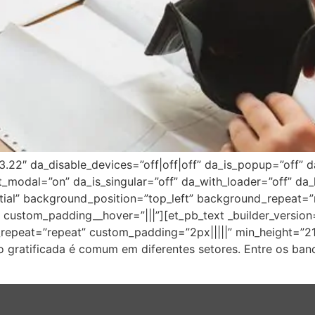
”3.22″ da_disable_devices=”off|off|off” da_is_popup=”off” d
ot_modal=”on” da_is_singular=”off” da_with_loader=”off” 
itial” background_position=”top_left” background_repeat=
 custom_padding__hover=”|||”][et_pb_text _builder_version=
repeat=”repeat” custom_padding=”2px|||||” min_height=”2
gratificada é comum em diferentes setores. Entre os banc