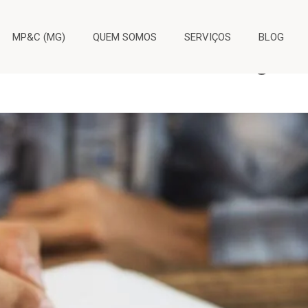
e pobreza
MP&C (MG)
QUEM SOMOS
SERVIÇOS
BLOG
 TST facilita o acesso à grat