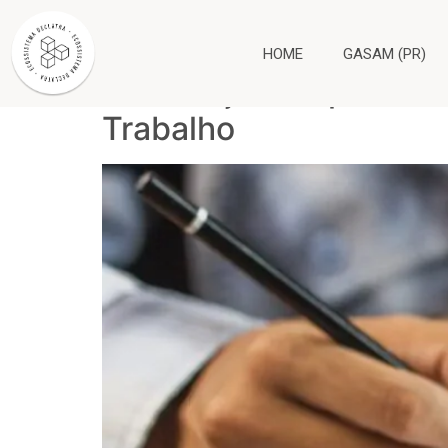
Tag:
declaração d
HOME
GASAM (PR)
Declaração de pobreza:
Trabalho