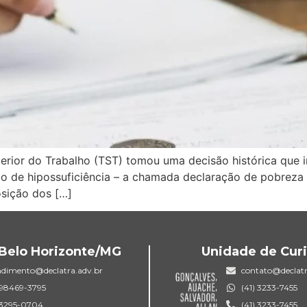
perior do Trabalho (TST) tomou uma decisão histórica que 
ação de hipossuficiência – a chamada declaração de pobreza 
osição dos […]
Belo Horizonte/MG
Unidade de Curi
ndimento@declatra.adv.br
contato@declatr
) 98469-3795
(41) 3233-7455
) 3295-0704
(41) 3233-7455