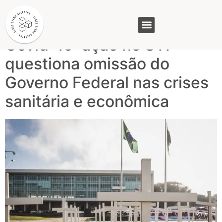
Tag:
Crise sanitária
Covid-19: ação no STF
GASAM (PR)
MP&C (MG)
QUEM SOMOS
questiona omissão do
Governo Federal nas crises
sanitária e econômica