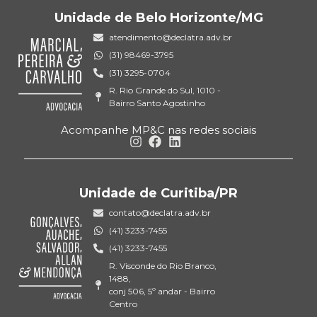
Unidade de Belo Horizonte/MG
atendimento@declatra.adv.br
(31) 98469-3795
(31) 3295-0704
R. Rio Grande do Sul, 1010 -
Bairro Santo Agostinho
Acompanhe MP&C nas redes sociais
Unidade de Curitiba/PR
contato@declatra.adv.br
(41) 3233-7455
(41) 3233-7455
R. Visconde do Rio Branco,
1488,
conj 506, 5º andar - Bairro
Centro