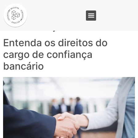
Tag:
cargo de
confiança bancário
GASAM (PR)
MP&C (MG)
QUEM SOMOS
Entenda os direitos do
cargo de confiança
bancário