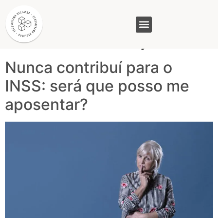
Tag:
aposentadoria
sem contribuição
GASAM (PR)
MP&C (MG)
QUEM SOMOS
Nunca contribuí para o
INSS: será que posso me
aposentar?