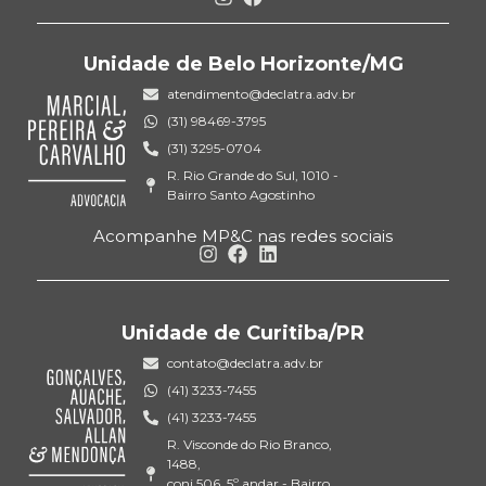
Unidade de Belo Horizonte/MG
atendimento@declatra.adv.br
(31) 98469-3795
(31) 3295-0704
R. Rio Grande do Sul, 1010 -
Bairro Santo Agostinho
Acompanhe MP&C nas redes sociais
Unidade de Curitiba/PR
contato@declatra.adv.br
(41) 3233-7455
(41) 3233-7455
R. Visconde do Rio Branco,
1488,
conj 506, 5º andar - Bairro