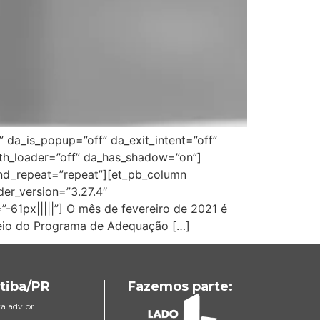
” da_is_popup=”off” da_exit_intent=”off”
ith_loader=”off” da_has_shadow=”on”]
und_repeat=”repeat”][et_pb_column
der_version=”3.27.4″
-61px|||||”] O mês de fevereiro de 2021 é
 meio do Programa de Adequação […]
tiba/PR
Fazemos parte:
a.adv.br