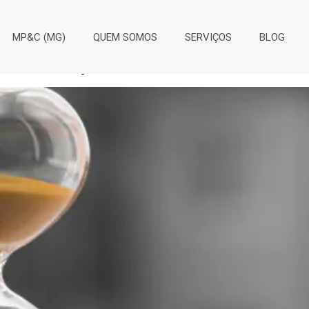
 trabalhista
MP&C (MG)
QUEM SOMOS
SERVIÇOS
BLOG
tura de processo trabalhista?