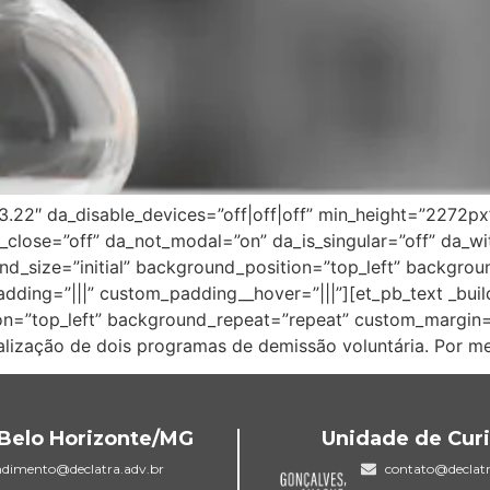
”3.22″ da_disable_devices=”off|off|off” min_height=”2272px
k_close=”off” da_not_modal=”on” da_is_singular=”off” da_w
nd_size=”initial” background_position=”top_left” backgro
dding=”|||” custom_padding__hover=”|||”][et_pb_text _buil
on=”top_left” background_repeat=”repeat” custom_margin=”
finalização de dois programas de demissão voluntária. Por
Belo Horizonte/MG
Unidade de Curi
ndimento@declatra.adv.br
contato@declatr